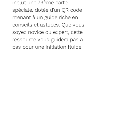
inclut une 79ème carte
spéciale, dotée d'un QR code
menant à un guide riche en
conseils et astuces. Que vous
soyez novice ou expert, cette
ressource vous guidera pas à
pas pour une initiation fluide
et inspirante au tarot.
✋ Un Format Pratique et
Ergonomique
Le Tarot Lumen est conçu
dans un format "poker" idéal
pour les mains de toutes
tailles. Manipulez-le
facilement, même lors de
tirages complexes, grâce à sa
forme ergonomique. Le nom
de chaque arcane est