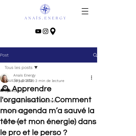
Post
Tous les posts
Anaïs Energy
Tous les posts
30 juil. 2025
3 min de lecture
🕰️ Apprendre
Spiritualité
l'organisation : Comment
Développement Personnel
mon agenda m’a sauvé la
Bien-être
tête (et mon énergie) dans
Business
le pro et le perso ?