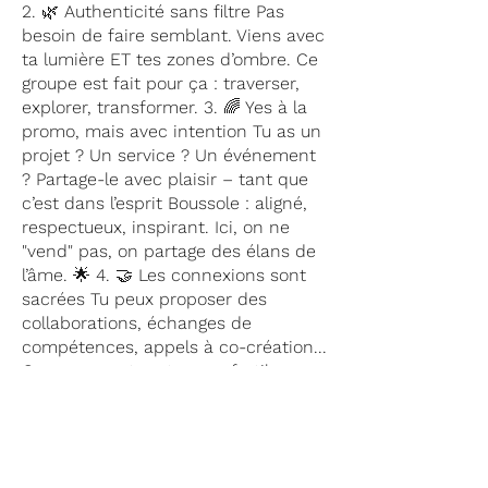
2. 🌿 Authenticité sans filtre Pas
besoin de faire semblant. Viens avec
ta lumière ET tes zones d’ombre. Ce
groupe est fait pour ça : traverser,
explorer, transformer. 3. 🌈 Yes à la
promo, mais avec intention Tu as un
projet ? Un service ? Un événement
? Partage-le avec plaisir – tant que
c’est dans l’esprit Boussole : aligné,
respectueux, inspirant. Ici, on ne
"vend" pas, on partage des élans de
l’âme. 🌟 4. 🤝 Les connexions sont
sacrées Tu peux proposer des
collaborations, échanges de
compétences, appels à co-création...
Ce groupe est un terreau fertile pour
les belles synergies. Sème, propose,
et vois ce qui germe ! 5. 🔒
Confidentialité = sécurité Ce qui est
partagé ici reste ici. Pour que